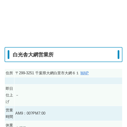
白光舎大網営業所
住所
〒299-3251 千葉県大網白里市大網６１
MAP
即日
仕上
－
げ
営業
AM9：00?PM7:00
時間
休業