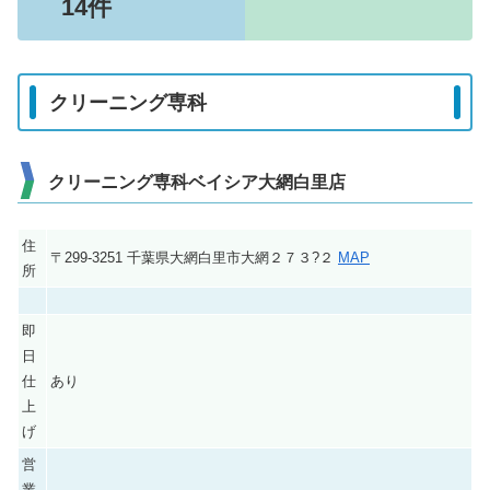
14件
クリーニング専科
クリーニング専科ベイシア大網白里店
住
〒299-3251 千葉県大網白里市大網２７３?２
MAP
所
即
日
仕
あり
上
げ
営
業