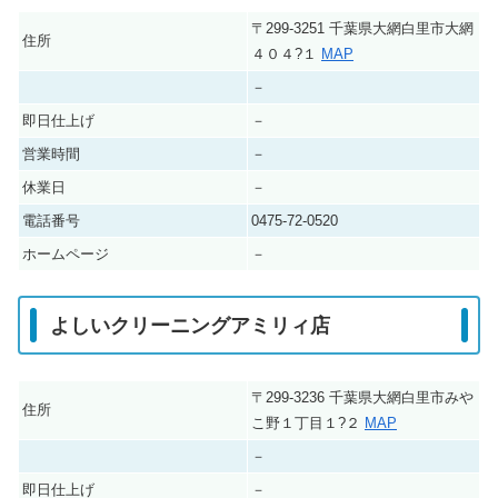
〒299-3251 千葉県大網白里市大網
住所
４０４?１
MAP
－
即日仕上げ
－
営業時間
－
休業日
－
電話番号
0475-72-0520
ホームページ
－
よしいクリーニングアミリィ店
〒299-3236 千葉県大網白里市みや
住所
こ野１丁目１?２
MAP
－
即日仕上げ
－