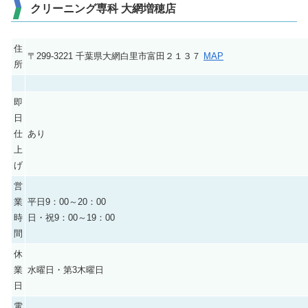
クリーニング専科 大網増穂店
住
〒299-3221 千葉県大網白里市富田２１３７
MAP
所
即
日
仕
あり
上
げ
営
業
平日9：00～20：00
時
日・祝9：00～19：00
間
休
業
水曜日・第3木曜日
日
電