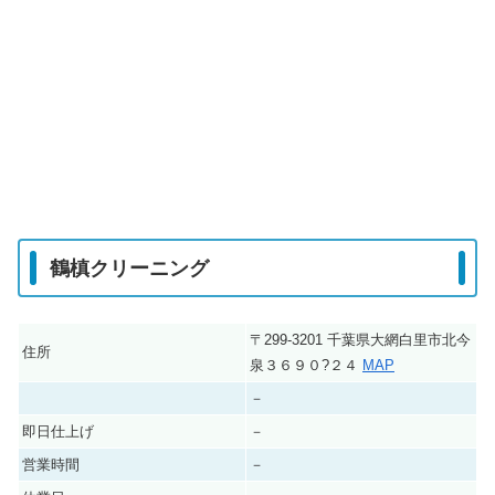
鶴槙クリーニング
〒299-3201 千葉県大網白里市北今
住所
泉３６９０?２４
MAP
－
即日仕上げ
－
営業時間
－