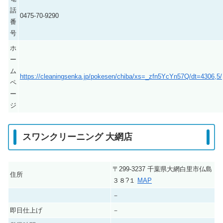
話
0475-70-9290
番
号
ホ
ー
ム
https://cleaningsenka.jp/pokesen/chiba/xs=_zfn5YcYn57Q/dt=4306,5/
ペ
ー
ジ
スワンクリーニング 大網店
〒299-3237 千葉県大網白里市仏島
住所
３８?１
MAP
－
即日仕上げ
－