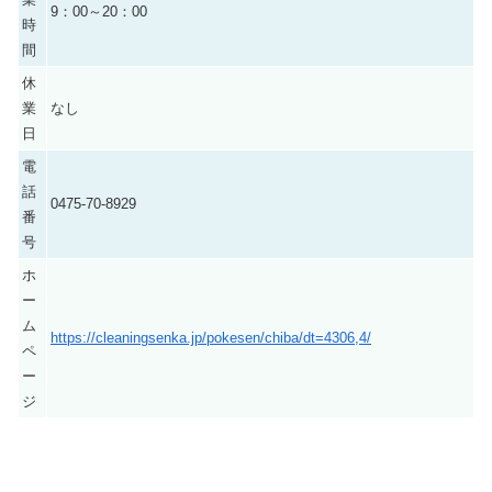
9：00～20：00
時
間
休
業
なし
日
電
話
0475-70-8929
番
号
ホ
ー
ム
https://cleaningsenka.jp/pokesen/chiba/dt=4306,4/
ペ
ー
ジ