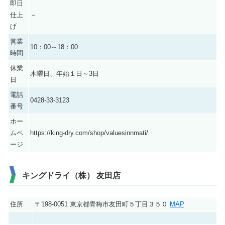
即日
仕上
－
げ
営業
10：00～18：00
時間
休業
木曜日、年始１日～3日
日
電話
0428-33-3123
番号
ホー
ムペ
https://king-dry.com/shop/valuesinnmati/
ージ
キングドライ（株） 友田店
住所
〒198-0051 東京都青梅市友田町５丁目３５０
MAP