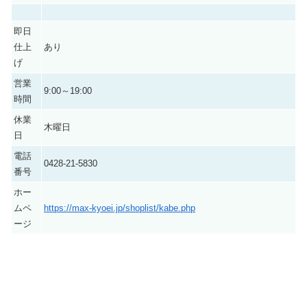
即日
仕上
あり
げ
営業
9:00～19:00
時間
休業
木曜日
日
電話
0428-21-5830
番号
ホー
ムペ
https://max-kyoei.jp/shoplist/kabe.php
ージ