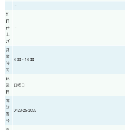
－
即
日
仕
－
上
げ
営
業
8:00～18:30
時
間
休
業
日曜日
日
電
話
0428-25-1055
番
号
ホ