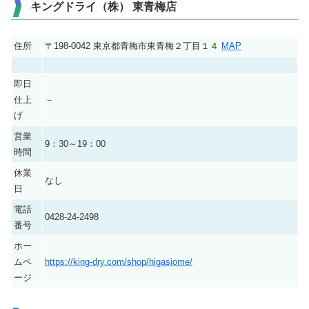
キングドライ（株） 東青梅店
住所
〒198-0042 東京都青梅市東青梅２丁目１４
MAP
即日
仕上
－
げ
営業
9：30～19：00
時間
休業
なし
日
電話
0428-24-2498
番号
ホー
ムペ
https://king-dry.com/shop/higasiome/
ージ