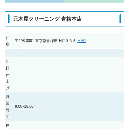
元木屋クリーニング 青梅本店
住
〒198-0081 東京都青梅市上町３６５
MAP
所
－
即
日
仕
－
上
げ
営
業
9:00?19:00
時
間
休