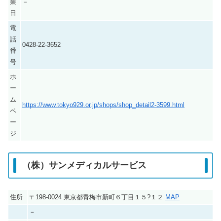
業
－
日
電
話
0428-22-3652
番
号
ホ
ー
ム
https://www.tokyo929.or.jp/shops/shop_detail2-3599.html
ペ
ー
ジ
（株）サンメディカルサービス
住所
〒198-0024 東京都青梅市新町６丁目１５?１２
MAP
－