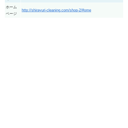
ホーム
http://shirayuri-cleaning.com/shop-2/#ome
ページ