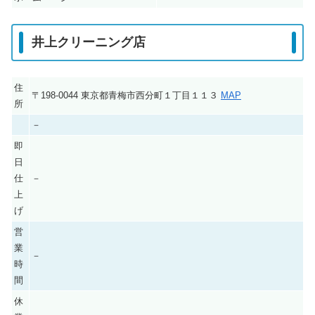
井上クリーニング店
住
〒198-0044 東京都青梅市西分町１丁目１１３
MAP
所
－
即
日
仕
－
上
げ
営
業
－
時
間
休