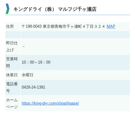
キングドライ（株） マルフジ千ヶ瀬店
住所
〒198-0043 東京都青梅市千ヶ瀬町４丁目３２４
MAP
即日仕
－
上げ
営業時
10：00～19：00
間
休業日
水曜日
電話番
0428-24-1391
号
ホーム
https://king-dry.com/shop/tigase/
ページ