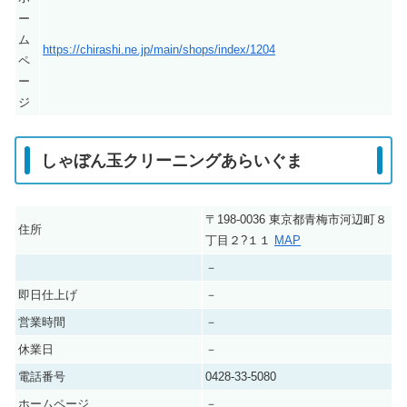
ー
ム
https://chirashi.ne.jp/main/shops/index/1204
ペ
ー
ジ
しゃぼん玉クリーニングあらいぐま
〒198-0036 東京都青梅市河辺町８
住所
丁目２?１１
MAP
－
即日仕上げ
－
営業時間
－
休業日
－
電話番号
0428-33-5080
ホームページ
－