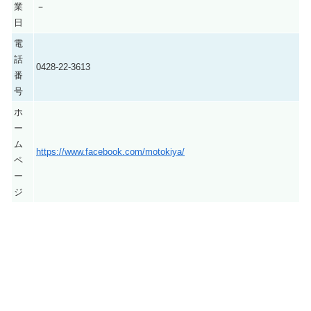
業
－
日
電
話
0428-22-3613
番
号
ホ
ー
ム
https://www.facebook.com/motokiya/
ペ
ー
ジ