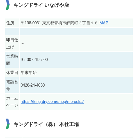
キングドライ いなげや店
住所
〒198-0031 東京都青梅市師岡町３丁目１８
MAP
即日仕
－
上げ
営業時
9：30～19：00
間
休業日
年末年始
電話番
0428-24-4630
号
ホーム
https://king-dry.com/shop/morooka/
ページ
キングドライ（株） 本社工場