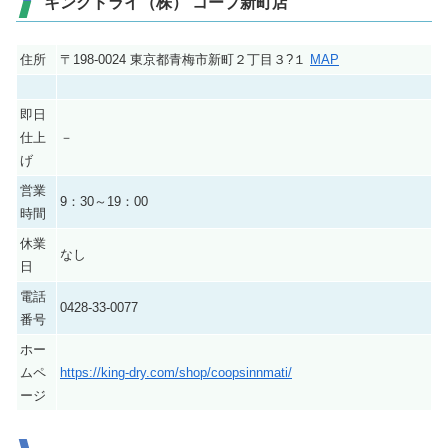
キングドライ（株） コープ新町店
住所
〒198-0024 東京都青梅市新町２丁目３?１
MAP
即日
仕上
－
げ
営業
9：30～19：00
時間
休業
なし
日
電話
0428-33-0077
番号
ホー
ムペ
https://king-dry.com/shop/coopsinnmati/
ージ