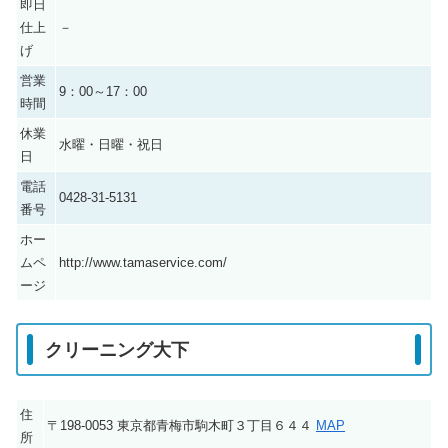
即日
仕上
－
げ
営業
9：00～17：00
時間
休業
水曜・日曜・祝日
日
電話
0428-31-5131
番号
ホー
ムペ
http://www.tamaservice.com/
ージ
クリーニング大下
住
〒198-0053 東京都青梅市駒木町３丁目６４４
MAP
所