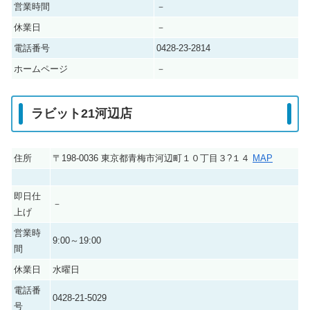
営業時間
－
休業日
－
電話番号
0428-23-2814
ホームページ
－
ラビット21河辺店
住所
〒198-0036 東京都青梅市河辺町１０丁目３?１４
MAP
即日仕
－
上げ
営業時
9:00～19:00
間
休業日
水曜日
電話番
0428-21-5029
号