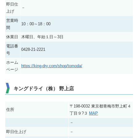
即日仕
－
上げ
営業時
10：00～18：00
間
休業日
木曜日、年始１日～3日
電話番
0428-21-2221
号
ホーム
https://king-dry.com/shop/tomoda/
ページ
キングドライ（株） 野上店
〒198-0032 東京都青梅市野上町４
住所
丁目９?３
MAP
－
即日仕上げ
－