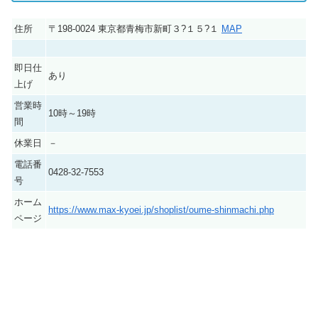
住所
〒198-0024 東京都青梅市新町３?１５?１
MAP
即日仕
あり
上げ
営業時
10時～19時
間
休業日
－
電話番
0428-32-7553
号
ホーム
https://www.max-kyoei.jp/shoplist/oume-shinmachi.php
ページ