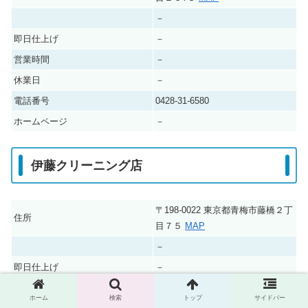
－
即日仕上げ
－
営業時間
－
休業日
－
電話番号
0428-31-6580
ホームページ
－
伊藤クリーニング店
〒198-0022 東京都青梅市藤橋２丁
住所
目７５
MAP
－
即日仕上げ
－
営業時間
－
ホーム
検索
トップ
サイドバー