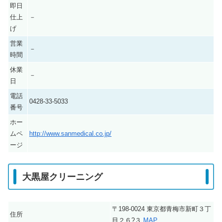
即日
仕上
－
げ
営業
－
時間
休業
－
日
電話
0428-33-5033
番号
ホー
ムペ
http://www.sanmedical.co.jp/
ージ
大黒屋クリーニング
〒198-0024 東京都青梅市新町３丁
住所
目２６?３
MAP