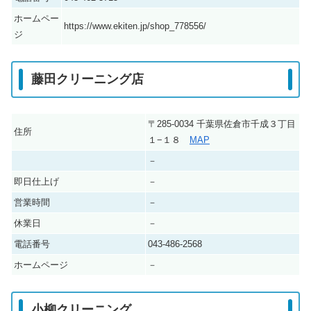
ホームペー
https://www.ekiten.jp/shop_778556/
ジ
藤田クリーニング店
〒285-0034 千葉県佐倉市千成３丁目
住所
１−１８
MAP
－
即日仕上げ
－
営業時間
－
休業日
－
電話番号
043-486-2568
ホームページ
－
小柳クリーニング