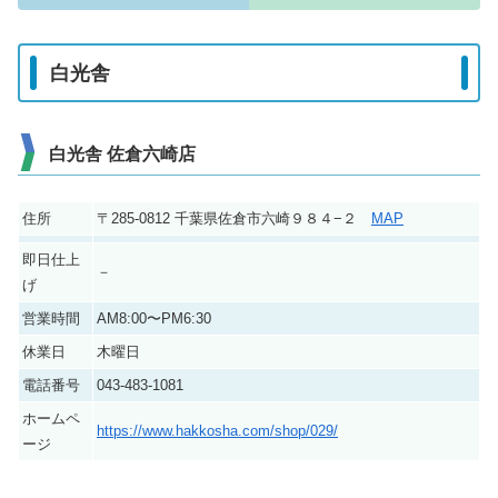
白光舎
白光舎 佐倉六崎店
住所
〒285-0812 千葉県佐倉市六崎９８４−２
MAP
即日仕上
－
げ
営業時間
AM8:00〜PM6:30
休業日
木曜日
電話番号
043-483-1081
ホームペ
https://www.hakkosha.com/shop/029/
ージ