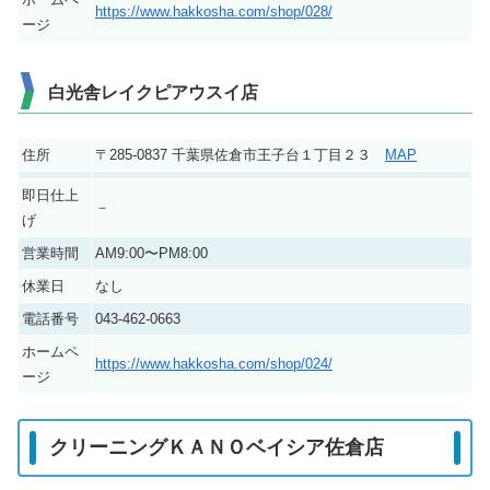
https://www.hakkosha.com/shop/028/
ージ
白光舎レイクピアウスイ店
住所
〒285-0837 千葉県佐倉市王子台１丁目２３
MAP
即日仕上
－
げ
営業時間
AM9:00〜PM8:00
休業日
なし
電話番号
043-462-0663
ホームペ
https://www.hakkosha.com/shop/024/
ージ
クリーニングＫＡＮＯベイシア佐倉店