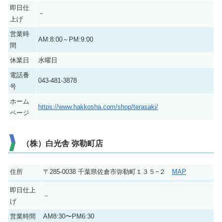
即日仕
－
上げ
営業時
AM:8:00～PM:9:00
間
休業日
水曜日
電話番
043-481-3878
号
ホーム
https://www.hakkosha.com/shop/terasaki/
ページ
（株）白光舎 弥勒町店
住所
〒285-0038 千葉県佐倉市弥勒町１３５−２
MAP
即日仕上
－
げ
営業時間
AM8:30〜PM6:30