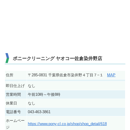
ポニークリーニング ヤオコー佐倉染井野店
住所
〒285-0831 千葉県佐倉市染井野４丁目７−１
MAP
即日仕上げ
なし
営業時間
午前10時～午後8時
休業日
なし
電話番号
043-463-3861
ホームペー
https://www.pony-cl.co.jp/shop/shop_detail/618
ジ