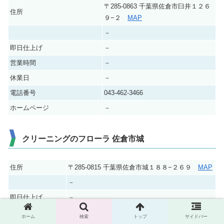
〒285-0863 千葉県佐倉市臼井１２６
住所
９−２
MAP
－
即日仕上げ
－
営業時間
－
休業日
－
電話番号
043-462-3466
ホームページ
－
クリーニングのフローラ 佐倉市城
住所
〒285-0815 千葉県佐倉市城１８８−２６９
MAP
－
即日仕上げ
－
月～土曜/9：00～19：00
ホーム
検索
トップ
サイドバー
営業時間
日曜/13：00～18：00