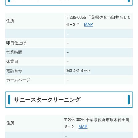
〒285-0866 千葉県佐倉市臼井台５０
住所
６−３７
MAP
－
即日仕上げ
－
営業時間
－
休業日
－
電話番号
043-461-4769
ホームページ
－
サニースタークリーニング
〒285-0026 千葉県佐倉市鏑木仲田町
住所
６−２
MAP
－