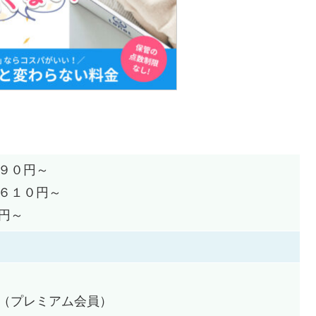
９０円～
６１０円～
円～
（プレミアム会員）