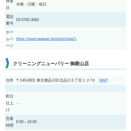
休業
木曜・日曜・祝日
日
電話
03-3782-3065
番号
ホー
ムペ
https://www.newpari.jp/shop/show/1
ージ
クリーニングニューパリー 御殿山店
住所
〒140-0001 東京都品川区北品川５丁目１２?６
MAP
即日
仕上
－
げ
営業
9:00～19:00
時間