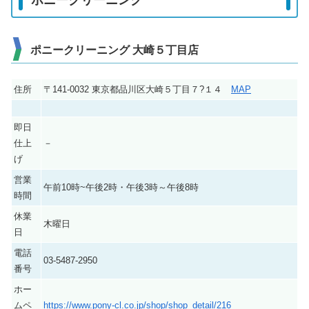
ポニークリーニング 大崎５丁目店
住所
〒141-0032 東京都品川区大崎５丁目７?１４
MAP
即日
仕上
－
げ
営業
午前10時~午後2時・午後3時～午後8時
時間
休業
木曜日
日
電話
03-5487-2950
番号
ホー
ムペ
https://www.pony-cl.co.jp/shop/shop_detail/216