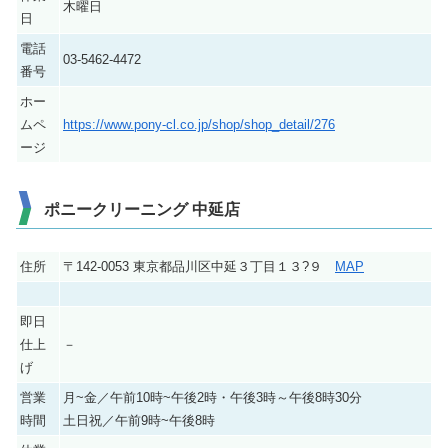
木曜日
日
電話
03-5462-4472
番号
ホー
ムペ
https://www.pony-cl.co.jp/shop/shop_detail/276
ージ
ポニークリーニング 中延店
住所
〒142-0053 東京都品川区中延３丁目１３?９
MAP
即日
仕上
－
げ
営業
月~金／午前10時~午後2時・午後3時～午後8時30分
時間
土日祝／午前9時~午後8時