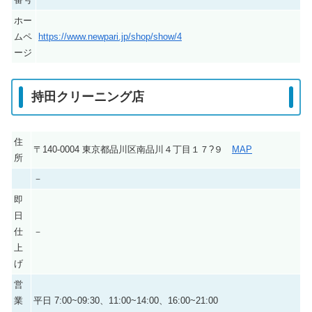
ホー
ムペ
https://www.newpari.jp/shop/show/4
ージ
持田クリーニング店
住
〒140-0004 東京都品川区南品川４丁目１７?９
MAP
所
－
即
日
仕
－
上
げ
営
業
平日 7:00~09:30、11:00~14:00、16:00~21:00