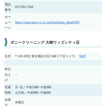
電話
03-3782-7544
番号
ホー
ムペ
https://www.pony-cl.co.jp/shop/shop_detail/209
ージ
ポニークリーニング 大崎ウィズシティ店
住所
〒141-0032 東京都品川区大崎２丁目１１?１
MAP
即日
仕上
－
げ
営業
月~金／午前10時~午後8時
時間
土日祝／午前9時~午後8時
休業
木曜日
日