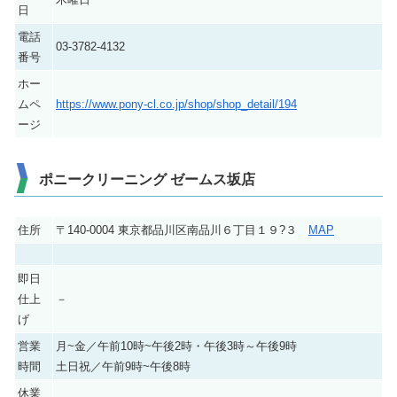
日
電話
03-3782-4132
番号
ホー
ムペ
https://www.pony-cl.co.jp/shop/shop_detail/194
ージ
ポニークリーニング ゼームス坂店
住所
〒140-0004 東京都品川区南品川６丁目１９?３
MAP
即日
仕上
－
げ
営業
月~金／午前10時~午後2時・午後3時～午後9時
時間
土日祝／午前9時~午後8時
休業