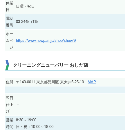
休業
日曜・祝日
日
電話
03-3445-7115
番号
ホー
ムペ
https://www.newpari.jp/shop/show/9
ージ
クリーニングニューパリー おしだ店
住所
〒140-0011 東京都品川区 東大井5-25-10
MAP
即日
仕上
－
げ
営業
8:30～19:00
時間
日・祝：10:00～18:00