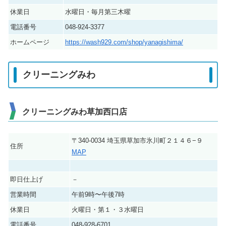
休業日
水曜日・毎月第三木曜
電話番号
048-924-3377
ホームページ
https://wash929.com/shop/yanagishima/
クリーニングみわ
クリーニングみわ草加西口店
〒340-0034 埼玉県草加市氷川町２１４６−９
住所
MAP
即日仕上げ
－
営業時間
午前9時〜午後7時
休業日
火曜日・第１・３水曜日
電話番号
048-928-6701