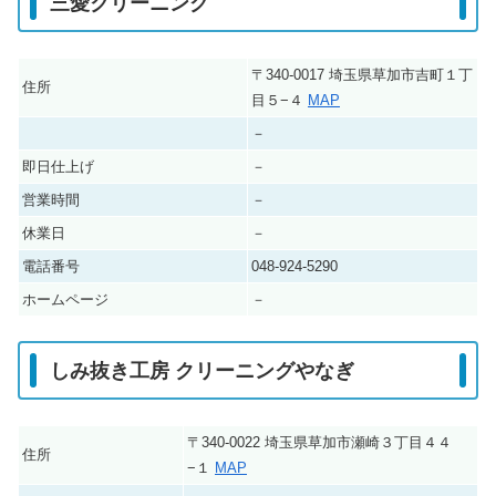
三愛クリーニング
〒340-0017 埼玉県草加市吉町１丁
住所
目５−４
MAP
－
即日仕上げ
－
営業時間
－
休業日
－
電話番号
048-924-5290
ホームページ
－
しみ抜き工房 クリーニングやなぎ
〒340-0022 埼玉県草加市瀬崎３丁目４４
住所
−１
MAP