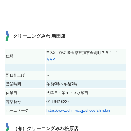
クリーニングみわ 新田店
〒340-0052 埼玉県草加市金明町７８１−１
住所
MAP
即日仕上げ
－
営業時間
午前9時〜午後7時
休業日
火曜日・第１・３水曜日
電話番号
048-942-6227
ホームページ
https://www.cl-miwa.jp/shops/shinden
（有）クリーニングみわ松原店