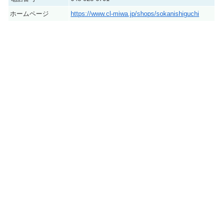
ホームページ
https://www.cl-miwa.jp/shops/sokanishiguchi