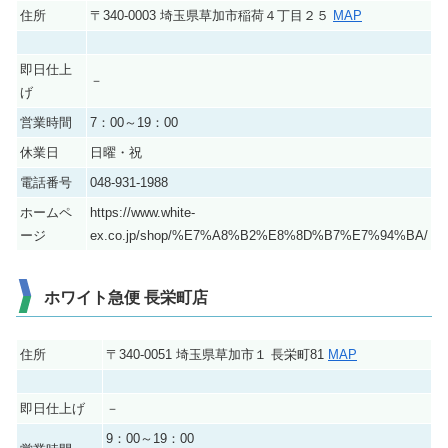
住所
〒340-0003 埼玉県草加市稲荷４丁目２５
MAP
即日仕上
－
げ
営業時間
7：00～19：00
休業日
日曜・祝
電話番号
048-931-1988
ホームペ
https://www.white-
ージ
ex.co.jp/shop/%E7%A8%B2%E8%8D%B7%E7%94%BA/
ホワイト急便 長栄町店
住所
〒340-0051 埼玉県草加市１ 長栄町81
MAP
即日仕上げ
－
9：00～19：00