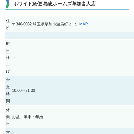
ホワイト急便 島忠ホームズ草加舎人店
住
〒340-0032 埼玉県草加市遊馬町２−１
MAP
所
即
日
仕
－
上
げ
営
業
10:00～21:00
時
間
休
業
お盆、年末・年始
日
電