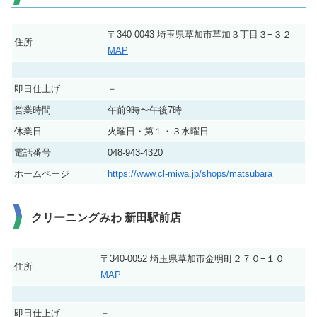
〒340-0043 埼玉県草加市草加３丁目３−３２
住所
MAP
即日仕上げ
－
営業時間
午前9時〜午後7時
休業日
火曜日・第１・３水曜日
電話番号
048-943-4320
ホームページ
https://www.cl-miwa.jp/shops/matsubara
クリーニングみわ 新田駅前店
〒340-0052 埼玉県草加市金明町２７０−１０
住所
MAP
即日仕上げ
－