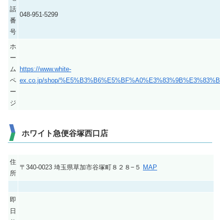
話
048-951-5299
番
号
ホ
ー
ム
https://www.white-
ペ
ex.co.jp/shop/%E5%B3%B6%E5%BF%A0%E3%83%9B%E3%8
ー
ジ
ホワイト急便谷塚西口店
住
〒340-0023 埼玉県草加市谷塚町８２８−５
MAP
所
即
日