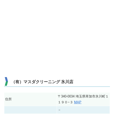
（有）マスダクリーニング 氷川店
〒340-0034 埼玉県草加市氷川町１
住所
１９０−３
MAP
－