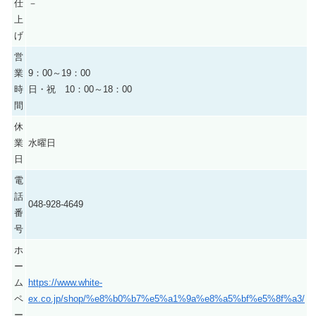
仕
－
上
げ
営
業
9：00～19：00
時
日・祝 10：00～18：00
間
休
業
水曜日
日
電
話
048-928-4649
番
号
ホ
ー
ム
https://www.white-
ペ
ex.co.jp/shop/%e8%b0%b7%e5%a1%9a%e8%a5%bf%e5%8f%a3/
ー