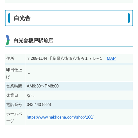
白光舎
白光舎榎戸駅前店
住所
〒289-1144 千葉県八街市八街ろ１７５−１
MAP
即日仕上
－
げ
営業時間
AM9:30〜PM8:00
休業日
なし
電話番号
043-440-8828
ホームペ
https://www.hakkosha.com/shop/160/
ージ