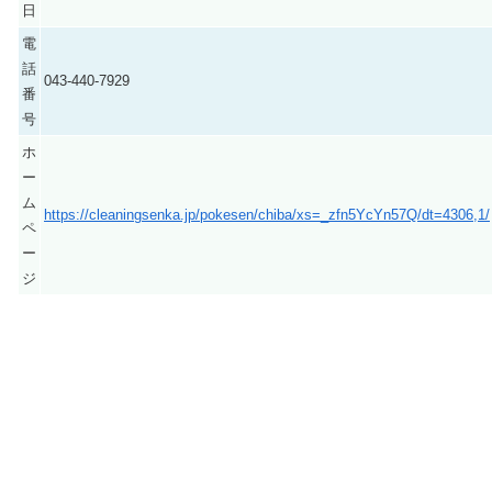
日
電
話
043-440-7929
番
号
ホ
ー
ム
https://cleaningsenka.jp/pokesen/chiba/xs=_zfn5YcYn57Q/dt=4306,1/
ペ
ー
ジ