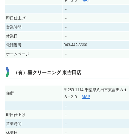
９−３０
MAP
－
即日仕上げ
－
営業時間
－
休業日
－
電話番号
043-442-6666
ホームページ
－
（有）星クリーニング 東吉田店
〒289-1114 千葉県八街市東吉田８１
住所
８−２９
MAP
－
即日仕上げ
－
営業時間
－
休業日
－