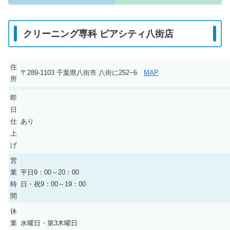
クリーニング専科 ピアシティ八街店
住
〒289-1103 千葉県八街市 八街に252−6
MAP
所
即
日
仕
あり
上
げ
営
業
平日9：00～20：00
時
日・祝9：00～19：00
間
休
業
水曜日・第3木曜日