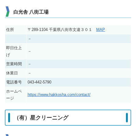
白光舎 八街工場
住所
〒289-1104 千葉県八街市文違３０１
MAP
－
即日仕上
－
げ
営業時間
－
休業日
－
電話番号
043-442-5790
ホームペ
https://www.hakkosha.com/contact/
ージ
（有）星クリーニング