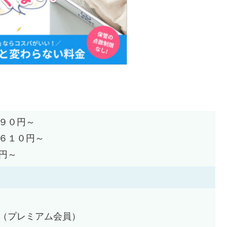
９０円～
６１０円～
円～
（プレミアム会員）