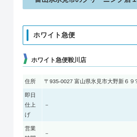
ホワイト急便
ホワイト急便鞍川店
住所
〒935-0027 富山県氷見市大野新６９
即日
仕上
－
げ
営業
－