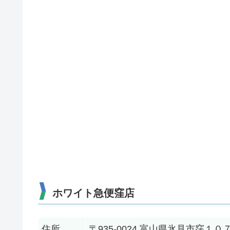
ホワイト急便窪店
住所
〒935-0024 富山県氷見市窪１０