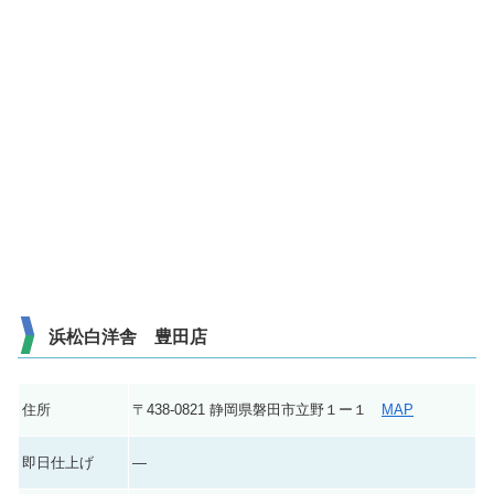
浜松白洋舎 豊田店
住所
〒438-0821 静岡県磐田市立野１ー１
MAP
即日仕上げ
―