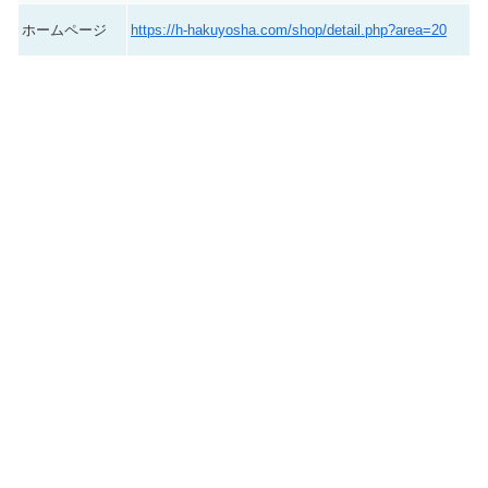
ホームページ
https://h-hakuyosha.com/shop/detail.php?area=20