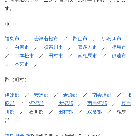
す。
市
福島市
／
会津若松市
／
郡山市
／
いわき市
／
白河市
／
須賀川市
／
喜多方市
／
相馬市
／
二本松市
／
田村市
／
南相馬市
／
伊達市
／
本宮市
／
郡（町村）
伊達郡
／
安達郡
／
岩瀬郡
／
南会津郡
／
耶
麻郡
／
河沼郡
／
大沼郡
／
西白河郡
／
東白
川郡
／ 石川郡 ／
田村郡
／
双葉郡
／ 相馬
郡 ／
福島県全域
の情報を見たい場合はこちらから