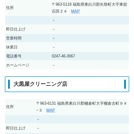
〒963-5118 福島県東白川郡矢祭町大字東舘
住所
石田２４
MAP
－
即日仕上げ
－
営業時間
－
休業日
－
電話番号
0247-46-3067
ホームページ
－
大黒屋クリーニング店
〒963-6131 福島県東白川郡棚倉町大字棚倉古町９４
住所
−３
MAP
－
即日仕上げ
－