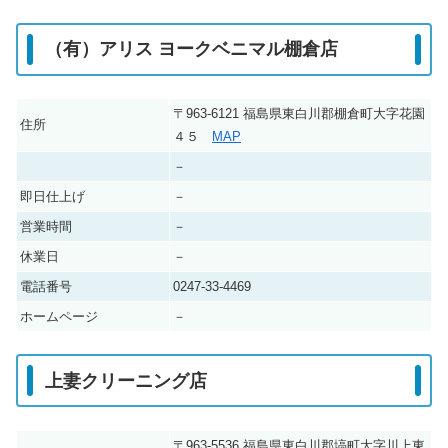
（有）アリス ヨークベニマル棚倉店
〒963-6121 福島県東白川郡棚倉町大字花園
住所
４５
MAP
－
即日仕上げ
－
営業時間
－
休業日
－
電話番号
0247-33-4469
ホームページ
－
上妻クリーニング店
〒963-5536 福島県東白川郡塙町大字川上東