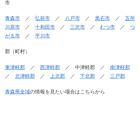
市
青森市
／
弘前市
／
八戸市
／
黒石市
／
五所
川原市
／
十和田市
／
三沢市
／
むつ市
／
つ
がる市
／
平川市
郡（町村）
東津軽郡
／
西津軽郡
／ 中津軽郡 ／
南津軽郡
／
北津軽郡
／
上北郡
／
下北郡
／
三戸郡
青森県全域
の情報を見たい場合はこちらから