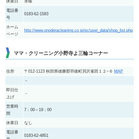
休業日
水曜
電話番
0183-62-1583
号
ホーム
http://www.onoderacleaning.co.jp/ec/user_data/shop_list.php
ページ
ママ・クリーニング小野寺よ三輪コーナー
住所
〒012-1123 秋田県雄勝郡羽後町貝沢雀田１２−６
MAP
－
即日仕
－
上げ
営業時
7：00～19：00
間
休業日
なし
電話番
0183-62-4851