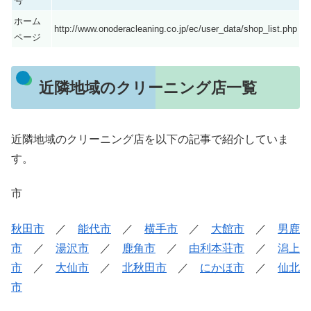
号
ホーム
http://www.onoderacleaning.co.jp/ec/user_data/shop_list.php
ページ
近隣地域のクリーニング店一覧
近隣地域のクリーニング店を以下の記事で紹介していま
す。
市
秋田市
／
能代市
／
横手市
／
大館市
／
男鹿
市
／
湯沢市
／
鹿角市
／
由利本荘市
／
潟上
市
／
大仙市
／
北秋田市
／
にかほ市
／
仙北
市