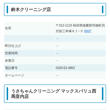
鈴木クリーニング店
〒012-1123 秋田県雄勝郡羽後町貝
住所
沢拾三本塚６１−５
MAP
－
即日仕上げ
－
営業時間
－
休業日
－
電話番号
0183-62-4862
ホームページ
－
うさちゃんクリーニング マックスバリュ西
馬音内店