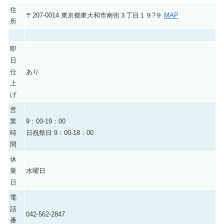
住
〒207-0014 東京都東大和市南街３丁目１９?９
MAP
所
即
日
仕
あり
上
げ
営
業
9：00-19：00
時
日祝祭日 9：00-18：00
間
休
業
水曜日
日
電
話
042-562-2847
番