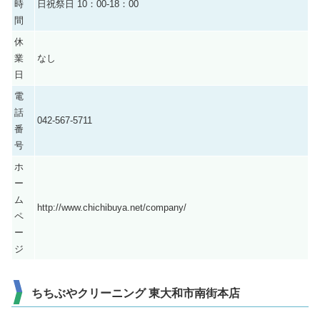
時
日祝祭日 10：00-18：00
間
休
業
なし
日
電
話
042-567-5711
番
号
ホ
ー
ム
http://www.chichibuya.net/company/
ペ
ー
ジ
ちちぶやクリーニング 東大和市南街本店