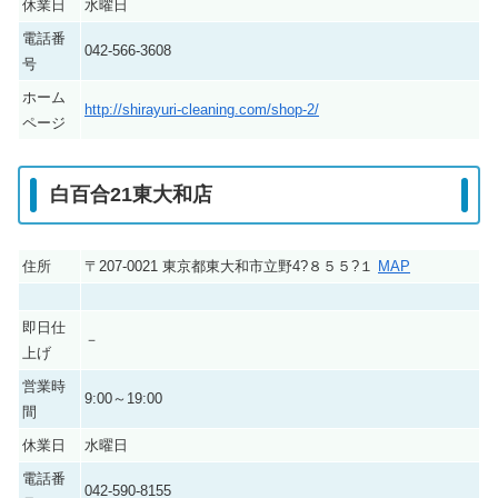
休業日
水曜日
電話番
042-566-3608
号
ホーム
http://shirayuri-cleaning.com/shop-2/
ページ
白百合21東大和店
住所
〒207-0021 東京都東大和市立野4?８５５?１
MAP
即日仕
－
上げ
営業時
9:00～19:00
間
休業日
水曜日
電話番
042-590-8155