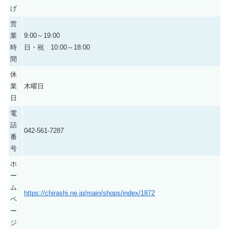
げ
営
業
9:00～19:00
時
日・祝 10:00～18:00
間
休
業
木曜日
日
電
話
042-561-7287
番
号
ホ
ー
ム
https://chirashi.ne.jp/main/shops/index/1872
ペ
ー
ジ