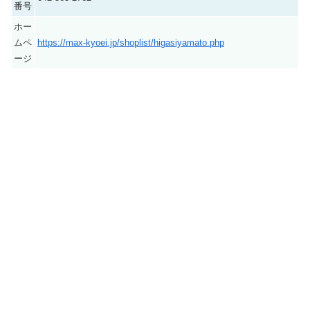
番号
ホー
ムペ
https://max-kyoei.jp/shoplist/higasiyamato.php
ージ