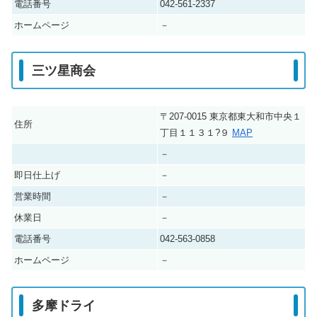
電話番号
042-561-2337
ホームページ
－
三ツ星商会
〒207-0015 東京都東大和市中央１
住所
丁目１１３１?９
MAP
－
即日仕上げ
－
営業時間
－
休業日
－
電話番号
042-563-0858
ホームページ
－
多摩ドライ