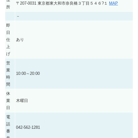
〒207-0031 東京都東大和市奈良橋３丁目５４６?１
MAP
所
－
即
日
仕
あり
上
げ
営
業
10:00～20:00
時
間
休
業
木曜日
日
電
話
042-562-1281
番