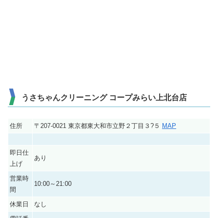
うさちゃんクリーニング コープみらい上北台店
住所
〒207-0021 東京都東大和市立野２丁目３?５
MAP
即日仕
あり
上げ
営業時
10:00～21:00
間
休業日
なし