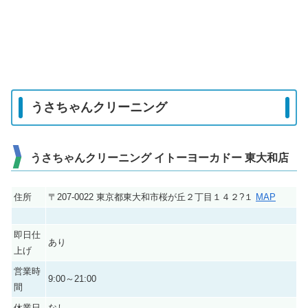
うさちゃんクリーニング
うさちゃんクリーニング イトーヨーカドー 東大和店
住所
〒207-0022 東京都東大和市桜が丘２丁目１４２?１
MAP
即日仕
あり
上げ
営業時
9:00～21:00
間
休業日
なし