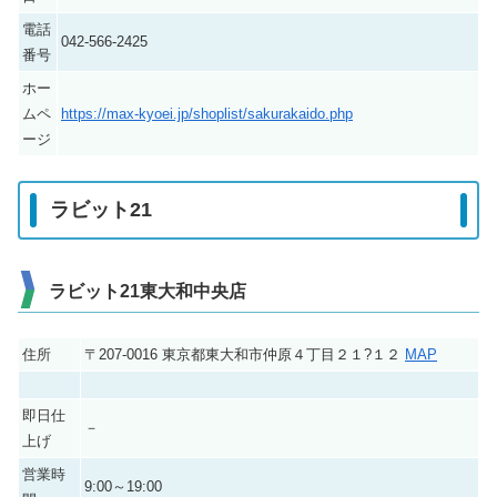
電話
042-566-2425
番号
ホー
ムペ
https://max-kyoei.jp/shoplist/sakurakaido.php
ージ
ラビット21
ラビット21東大和中央店
住所
〒207-0016 東京都東大和市仲原４丁目２１?１２
MAP
即日仕
－
上げ
営業時
9:00～19:00