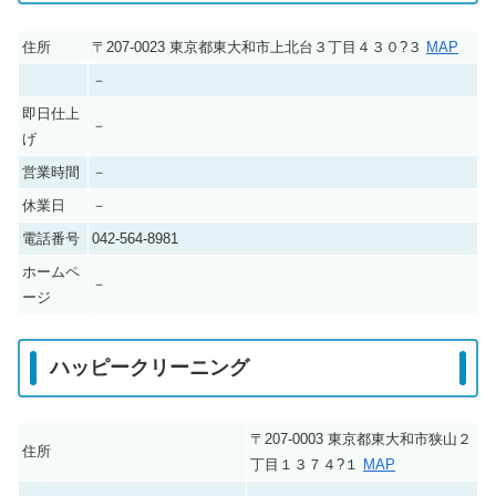
住所
〒207-0023 東京都東大和市上北台３丁目４３０?３
MAP
－
即日仕上
－
げ
営業時間
－
休業日
－
電話番号
042-564-8981
ホームペ
－
ージ
ハッピークリーニング
〒207-0003 東京都東大和市狭山２
住所
丁目１３７４?１
MAP