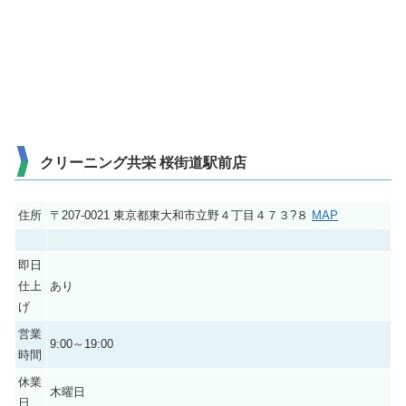
クリーニング共栄 桜街道駅前店
住所
〒207-0021 東京都東大和市立野４丁目４７３?８
MAP
即日
仕上
あり
げ
営業
9:00～19:00
時間
休業
木曜日
日