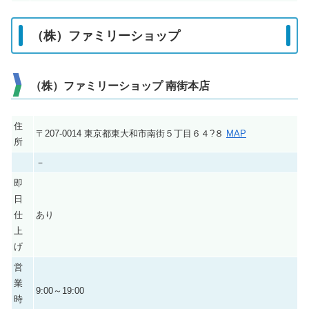
（株）ファミリーショップ
（株）ファミリーショップ 南街本店
住
〒207-0014 東京都東大和市南街５丁目６４?８
MAP
所
－
即
日
仕
あり
上
げ
営
業
9:00～19:00
時