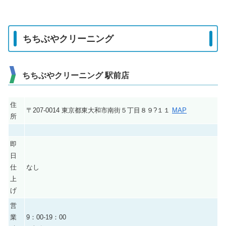
ちちぶやクリーニング
ちちぶやクリーニング 駅前店
住
〒207-0014 東京都東大和市南街５丁目８９?１１
MAP
所
即
日
仕
なし
上
げ
営
業
9：00-19：00