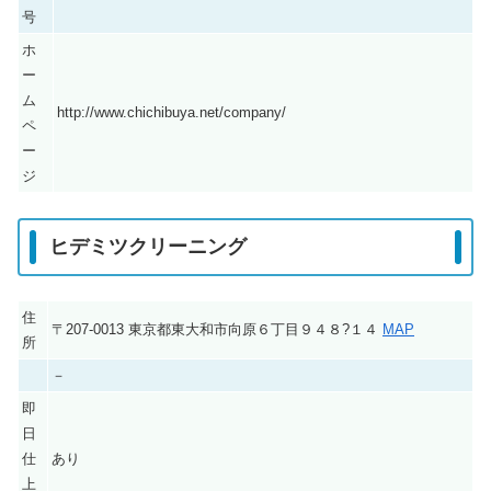
号
ホ
ー
ム
http://www.chichibuya.net/company/
ペ
ー
ジ
ヒデミツクリーニング
住
〒207-0013 東京都東大和市向原６丁目９４８?１４
MAP
所
－
即
日
仕
あり
上