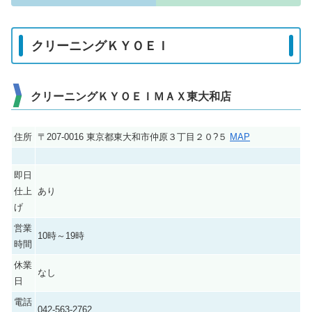
クリーニングＫＹＯＥＩ
クリーニングＫＹＯＥＩＭＡＸ東大和店
住所
〒207-0016 東京都東大和市仲原３丁目２０?５
MAP
即日
仕上
あり
げ
営業
10時～19時
時間
休業
なし
日
電話
042-563-2762