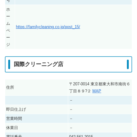
号
ホ
ー
ム
https://familycleaning.co.jp/post_15/
ペ
ー
ジ
国際クリーニング店
〒207-0014 東京都東大和市南街６
住所
丁目８９?２
MAP
－
即日仕上げ
－
営業時間
－
休業日
－
電話番号
042-561-2015