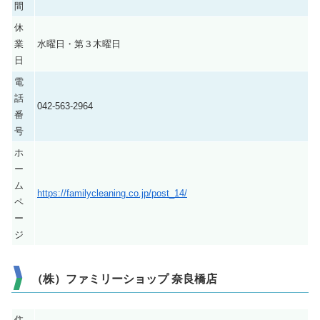
間
休
業
水曜日・第３木曜日
日
電
話
042-563-2964
番
号
ホ
ー
ム
https://familycleaning.co.jp/post_14/
ペ
ー
ジ
（株）ファミリーショップ 奈良橋店
住