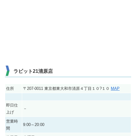
ラビット21清原店
住所
〒207-0011 東京都東大和市清原４丁目１０?１０
MAP
即日仕
－
上げ
営業時
9:00～20:00
間