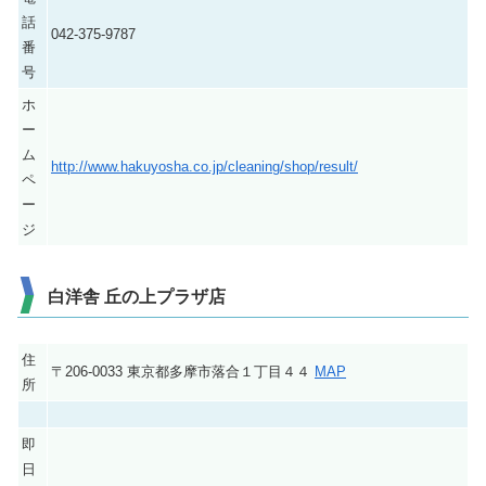
話
042-375-9787
番
号
ホ
ー
ム
http://www.hakuyosha.co.jp/cleaning/shop/result/
ペ
ー
ジ
白洋舎 丘の上プラザ店
住
〒206-0033 東京都多摩市落合１丁目４４
MAP
所
即
日