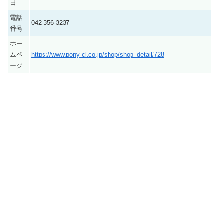
日
電話
042-356-3237
番号
ホー
ムペ
https://www.pony-cl.co.jp/shop/shop_detail/728
ージ