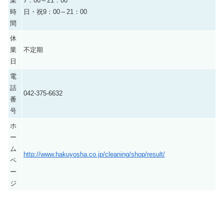
業
7：00～21：00
時
日・祝9：00～21：00
間
休
業
不定期
日
電
話
042-375-6632
番
号
ホ
ー
ム
http://www.hakuyosha.co.jp/cleaning/shop/result/
ペ
ー
ジ