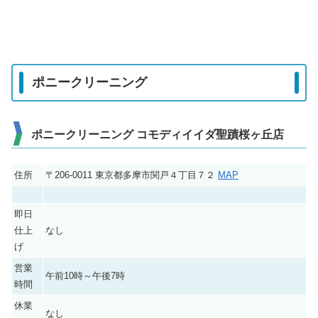
ポニークリーニング
ポニークリーニング コモディイイダ聖蹟桜ヶ丘店
住所
〒206-0011 東京都多摩市関戸４丁目７２
MAP
即日
仕上
なし
げ
営業
午前10時～午後7時
時間
休業
なし