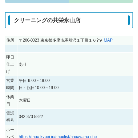
クリーニングの共栄永山店
住所
〒206-0023 東京都多摩市馬引沢１丁目１６?９
MAP
即日
仕上
あり
げ
営業
平日 9:00～19:00
時間
日・祝日10:00～19:00
休業
木曜日
日
電話
042-373-5822
番号
ホー
ムペ
https://max-kyoei.jp/shoplist/nagayama.php