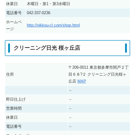
休業日
木曜日・第1・第3水曜日
電話番号
042-337-0236
ホームペ
http://nikkou-cl.com/shop.html
ージ
クリーニング日光 桜ヶ丘店
〒206-0011 東京都多摩市関戸２丁
住所
目６８?２ クリーニング日光桜ヶ
丘店
MAP
－
即日仕上げ
－
営業時間
－
休業日
－
電話番号
－