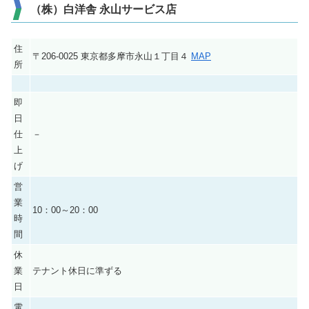
（株）白洋舎 永山サービス店
住
〒206-0025 東京都多摩市永山１丁目４
MAP
所
即
日
仕
－
上
げ
営
業
10：00～20：00
時
間
休
業
テナント休日に準ずる
日
電