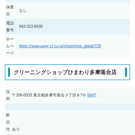
休業
なし
日
電話
042-313-8430
番号
ホー
ムペ
https://www.pony-cl.co.jp/shop/shop_detail/729
ージ
クリーニングショップひまわり多摩落合店
住
〒206-0033 東京都多摩市落合３丁目８?６
MAP
所
即
日
仕
あり