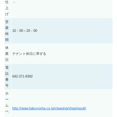
仕
－
上
げ
営
業
10：00～20：00
時
間
休
業
テナント休日に準ずる
日
電
話
042-371-9392
番
号
ホ
ー
ム
http://www.hakuyosha.co.jp/cleaning/shop/result/
ペ