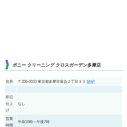
ポニー クリーニング クロスガーデン多摩店
住所
〒206-0033 東京都多摩市落合２丁目３３
MAP
即日
仕上
なし
げ
営業
午前10時～午後7時
時間