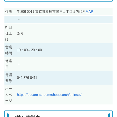
住所
〒206-0011 東京都多摩市関戸１丁目１?5-2F
MAP
－
即日
仕上
あり
げ
営業
10：00～20：00
時間
休業
－
日
電話
042-376-0411
番号
ホー
ムペ
https://square-sc.com/shopsearch/shinsei/
ージ