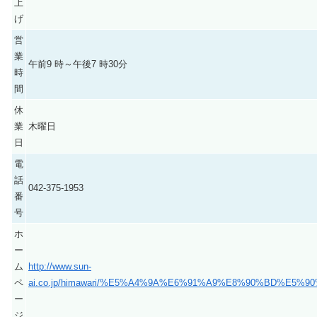
上
げ
営
業
午前9 時～午後7 時30分
時
間
休
業
木曜日
日
電
話
042-375-1953
番
号
ホ
ー
ム
http://www.sun-
ペ
ai.co.jp/himawari/%E5%A4%9A%E6%91%A9%E8%90%BD%E5%
ー
ジ