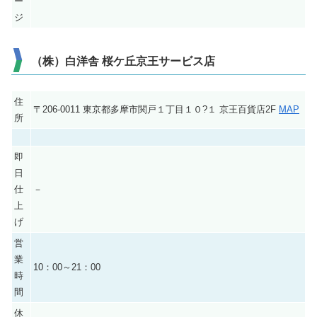
ー
ジ
（株）白洋舎 桜ケ丘京王サービス店
住
〒206-0011 東京都多摩市関戸１丁目１０?１ 京王百貨店2F
MAP
所
即
日
仕
－
上
げ
営
業
10：00～21：00
時
間
休