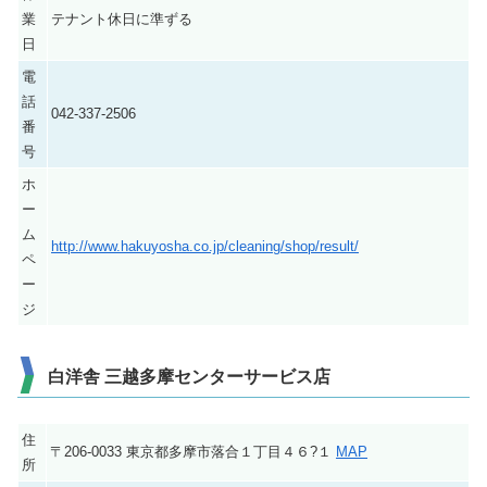
業
テナント休日に準ずる
日
電
話
042-337-2506
番
号
ホ
ー
ム
http://www.hakuyosha.co.jp/cleaning/shop/result/
ペ
ー
ジ
白洋舎 三越多摩センターサービス店
住
〒206-0033 東京都多摩市落合１丁目４６?１
MAP
所