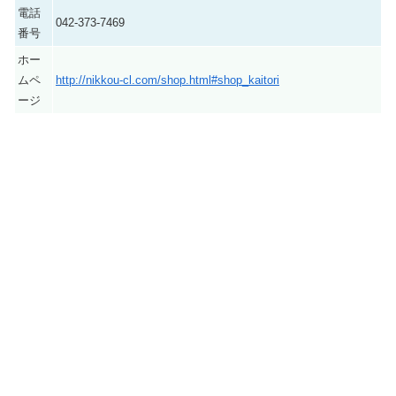
電話
042-373-7469
番号
ホー
ムペ
http://nikkou-cl.com/shop.html#shop_kaitori
ージ