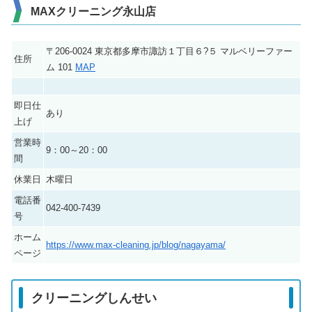
MAXクリーニング永山店
〒206-0024 東京都多摩市諏訪１丁目６?５ マルベリーファー
住所
ム 101
MAP
即日仕
あり
上げ
営業時
9：00～20：00
間
休業日
木曜日
電話番
042-400-7439
号
ホーム
https://www.max-cleaning.jp/blog/nagayama/
ページ
クリーニングしんせい