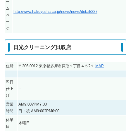
ー
ム
http://www.hakuyosha.co.jp/news/news/detail/227
ペ
ー
ジ
日光クリーニング貝取店
住所
〒206-0012 東京都多摩市貝取１丁目４５?１
MAP
即日
仕上
－
げ
営業
AM9:00?PM7:00
時間
日・祝 AM9:00?PM6:00
休業
木曜日
日