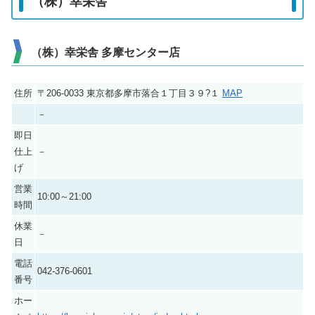
（株）幸栄舎
（株）幸栄舎 多摩センター店
住所
〒206-0033 東京都多摩市落合１丁目３９?１
MAP
－
即日
仕上
－
げ
営業
10:00～21:00
時間
休業
－
日
電話
042-376-0601
番号
ホー