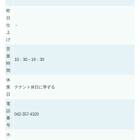
即
日
仕
－
上
げ
営
業
10：30～19：30
時
間
休
業
テナント休日に準ずる
日
電
話
042-357-4320
番
号
ホ