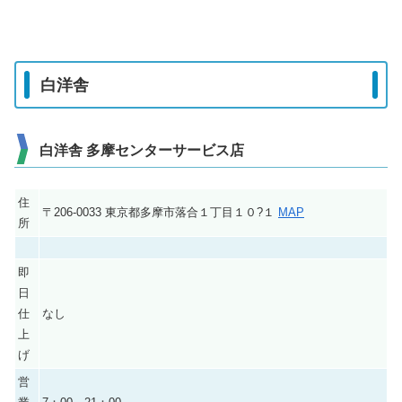
白洋舎
白洋舎 多摩センターサービス店
住
〒206-0033 東京都多摩市落合１丁目１０?１
MAP
所
即
日
仕
なし
上
げ
営