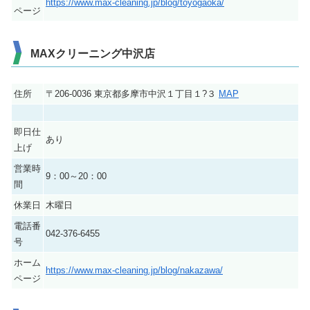
https://www.max-cleaning.jp/blog/toyogaoka/
ページ
MAXクリーニング中沢店
住所
〒206-0036 東京都多摩市中沢１丁目１?３
MAP
即日仕
あり
上げ
営業時
9：00～20：00
間
休業日
木曜日
電話番
042-376-6455
号
ホーム
https://www.max-cleaning.jp/blog/nakazawa/
ページ