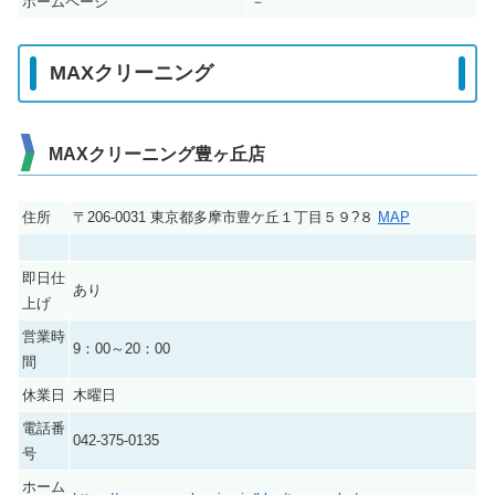
ホームページ
－
MAXクリーニング
MAXクリーニング豊ヶ丘店
住所
〒206-0031 東京都多摩市豊ケ丘１丁目５９?８
MAP
即日仕
あり
上げ
営業時
9：00～20：00
間
休業日
木曜日
電話番
042-375-0135
号
ホーム