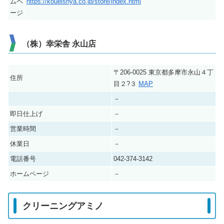
ムペ
https://koueishya.co.jp/store/index.html
ージ
（株）幸栄舎 永山店
〒206-0025 東京都多摩市永山４丁
住所
目２?３
MAP
－
即日仕上げ
－
営業時間
－
休業日
－
電話番号
042-374-3142
ホームページ
－
クリーニングアミノ