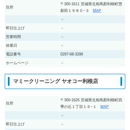
〒300-1611 茨城県北相馬郡利根町惣
住所
新田１９８０−３
MAP
－
即日仕上げ
－
営業時間
－
休業日
－
電話番号
0297-68-3298
ホームページ
－
マミークリーニング ヤオコー利根店
〒300-1626 茨城県北相馬郡利根町四
住所
季の丘１丁目１６−１
MAP
－
即日仕上げ
－