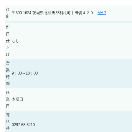
住
〒300-1624 茨城県北相馬郡利根町中田切４２９
MAP
所
即
日
仕
なし
上
げ
営
業
9：00～18：00
時
間
休
業
木曜日
日
電
話
0297-68-6210
番