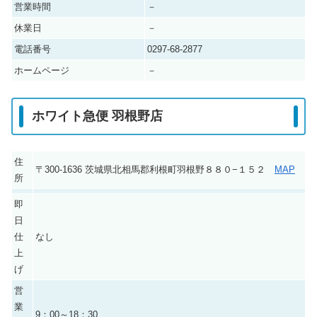
営業時間
－
休業日
－
電話番号
0297-68-2877
ホームページ
－
ホワイト急便 羽根野店
住
〒300-1636 茨城県北相馬郡利根町羽根野８８０−１５２
MAP
所
即
日
仕
なし
上
げ
営
業
9：00～18：30