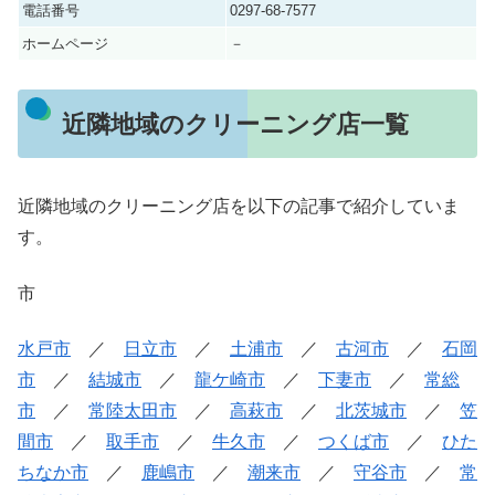
電話番号
0297-68-7577
ホームページ
－
近隣地域のクリーニング店一覧
近隣地域のクリーニング店を以下の記事で紹介していま
す。
市
水戸市
／
日立市
／
土浦市
／
古河市
／
石岡
市
／
結城市
／
龍ケ崎市
／
下妻市
／
常総
市
／
常陸太田市
／
高萩市
／
北茨城市
／
笠
間市
／
取手市
／
牛久市
／
つくば市
／
ひた
ちなか市
／
鹿嶋市
／
潮来市
／
守谷市
／
常