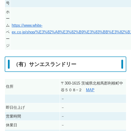
号
ホ
ー
ム
https://www.white-
ペ
ex.co.jp/shop/%E3%82%A8%E3%82%B9%E3%83%BB%E3%8
ー
ジ
（有）サンエスランドリー
〒300-1615 茨城県北相馬郡利根町中
住所
谷５０８−２
MAP
－
即日仕上げ
－
営業時間
－
休業日
－