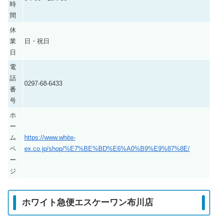
時
間
休
業
日・祝日
日
電
話
0297-68-6433
番
号
ホ
ー
ム
https://www.white-
ペ
ex.co.jp/shop/%E7%BE%BD%E6%A0%B9%E9%87%8E/
ー
ジ
ホワイト急便エスケーワン布川店