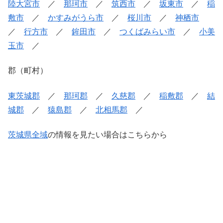
陸大宮市
／
那珂市
／
筑西市
／
坂東市
／
稲
敷市
／
かすみがうら市
／
桜川市
／
神栖市
／
行方市
／
鉾田市
／
つくばみらい市
／
小美
玉市
／
郡（町村）
東茨城郡
／
那珂郡
／
久慈郡
／
稲敷郡
／
結
城郡
／
猿島郡
／
北相馬郡
／
茨城県全域
の情報を見たい場合はこちらから