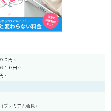
９０円～
６１０円～
円～
（プレミアム会員）