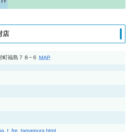
村店
玉村町福島７８−６
MAP
ama_t_fre_tamamura.html