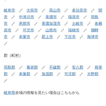
岐阜市
／
大垣市
／
高山市
／
多治見市
／
関
市
／
中津川市
／
美濃市
／
瑞浪市
／
羽島
市
／
恵那市
／
美濃加茂市
／
土岐市
／
各務
原市
／
可児市
／
山県市
／
瑞穂市
／
飛騨
市
／
本巣市
／
郡上市
／
下呂市
／
海津市
／
郡（町村）
羽島郡
／
養老郡
／
不破郡
／
安八郡
／
揖斐
郡
／
本巣郡
／
加茂郡
／
可児郡
／
大野郡
／
岐阜県
全域の情報を見たい場合はこちらから