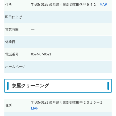
住所
〒505-0125 岐阜県可児郡御嵩町伏見９４２
MAP
即日仕上げ
―
営業時間
―
休業日
―
電話番号
0574-67-0621
ホームページ
―
泉屋クリーニング
〒505-0121 岐阜県可児郡御嵩町中２３１５ー２
住所
MAP