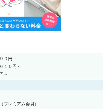
９０円～
６１０円～
円～
（プレミアム会員）