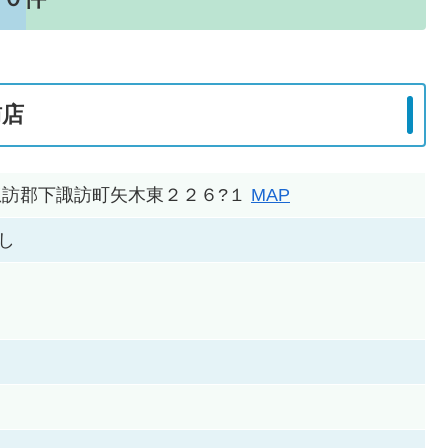
訪店
訪郡諏訪郡下諏訪町矢木東２２６?１
MAP
し