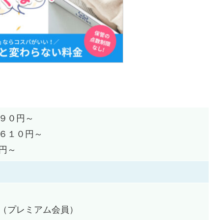
９０円～
６１０円～
円～
（プレミアム会員）