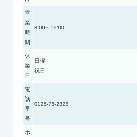
営
業
8:00～19:00
時
間
休
日曜
業
祝日
日
電
話
0125-76-2828
番
号
ホ