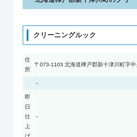
クリーニングルック
住
〒073-1103 北海道樺戸郡新十津川町
所
－
即
日
仕
－
上
げ