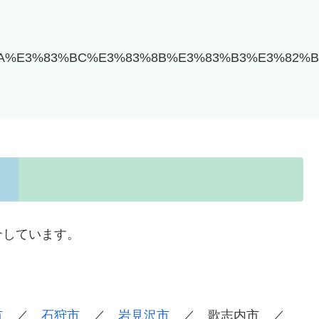
%AA%E3%83%BC%E3%83%8B%E3%83%B3%E3%82%
介しています。
市
／
石狩市
／
岩見沢市
／ 歌志内市 ／