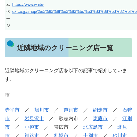
ム
https://www.white-
ペ
ex.co.jp/shop/%e3%83%8f%e3%83%bc%e3%83%88%e3%82%bf%
ー
ジ
近隣地域のクリーニング店一覧
近隣地域のクリーニング店を以下の記事で紹介していま
す。
市
赤平市
／
旭川市
／
芦別市
／
網走市
／
石狩
市
／
岩見沢市
／ 歌志内市 ／
恵庭市
／
江別
市
／
小樽市
／ 帯広市 ／
北広島市
／
北見
市
／
釧路市
／
札幌市
／
士別市
／
砂川市