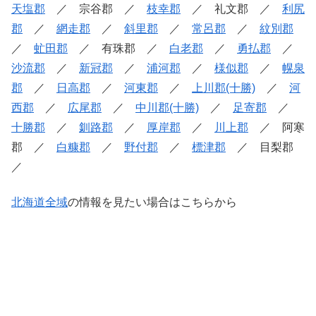
天塩郡
／ 宗谷郡 ／
枝幸郡
／ 礼文郡 ／
利尻
郡
／
網走郡
／
斜里郡
／
常呂郡
／
紋別郡
／
虻田郡
／ 有珠郡 ／
白老郡
／
勇払郡
／
沙流郡
／
新冠郡
／
浦河郡
／
様似郡
／
幌泉
郡
／
日高郡
／
河東郡
／
上川郡(十勝)
／
河
西郡
／
広尾郡
／
中川郡(十勝)
／
足寄郡
／
十勝郡
／
釧路郡
／
厚岸郡
／
川上郡
／ 阿寒
郡 ／
白糠郡
／
野付郡
／
標津郡
／ 目梨郡
／
北海道全域
の情報を見たい場合はこちらから