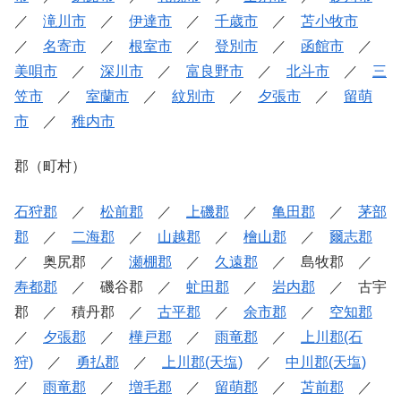
／
滝川市
／
伊達市
／
千歳市
／
苫小牧市
／
名寄市
／
根室市
／
登別市
／
函館市
／
美唄市
／
深川市
／
富良野市
／
北斗市
／
三
笠市
／
室蘭市
／
紋別市
／
夕張市
／
留萌
市
／
稚内市
郡（町村）
石狩郡
／
松前郡
／
上磯郡
／
亀田郡
／
茅部
郡
／
二海郡
／
山越郡
／
檜山郡
／
爾志郡
／ 奥尻郡 ／
瀬棚郡
／
久遠郡
／ 島牧郡 ／
寿都郡
／ 磯谷郡 ／
虻田郡
／
岩内郡
／ 古宇
郡 ／ 積丹郡 ／
古平郡
／
余市郡
／
空知郡
／
夕張郡
／
樺戸郡
／
雨竜郡
／
上川郡(石
狩)
／
勇払郡
／
上川郡(天塩)
／
中川郡(天塩)
／
雨竜郡
／
増毛郡
／
留萌郡
／
苫前郡
／