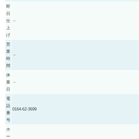
即
日
仕
－
上
げ
営
業
－
時
間
休
業
－
日
電
話
0164-62-3699
番
号
ホ
ー