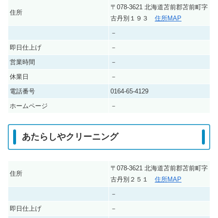
〒078-3621 北海道苫前郡苫前町字
住所
古丹別１９３
住所MAP
－
即日仕上げ
－
営業時間
－
休業日
－
電話番号
0164-65-4129
ホームページ
－
あたらしやクリーニング
〒078-3621 北海道苫前郡苫前町字
住所
古丹別２５１
住所MAP
－
即日仕上げ
－