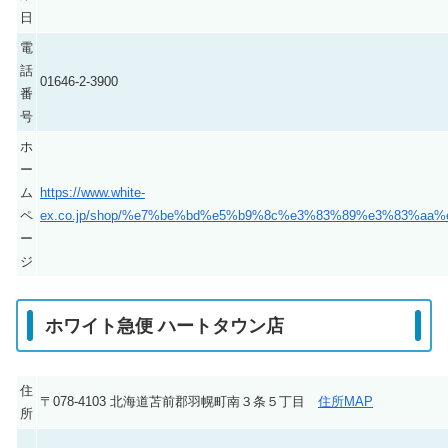
日
電
話
01646-2-3900
番
号
ホ
ー
ム
https://www.white-
ペ
ex.co.jp/shop/%e7%be%bd%e5%b9%8c%e3%83%89%e3%83%aa
ー
ジ
ホワイト急便 ハートタウン店
住
〒078-4103 北海道苫前郡羽幌町南３条５丁目
住所MAP
所