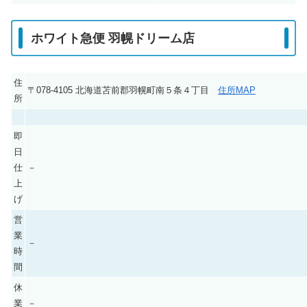
ホワイト急便 羽幌ドリーム店
住
〒078-4105 北海道苫前郡羽幌町南５条４丁目
住所MAP
所
即
日
仕
－
上
げ
営
業
－
時
間
休
業
－